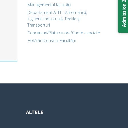
Admission 2026
Managementul facultății
Departament AIITT - Automatică,
Inginerie Industrială, Textile și
Transporturi
Concursuri/Plata cu ora/Cadre asociate
Hotărâri Consiliul Facultății
ALTELE