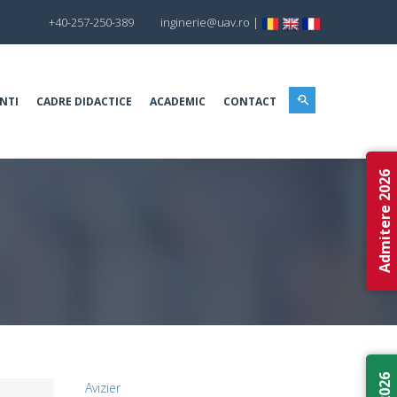
+40-257-250-389
inginerie@uav.ro
|
NTI
CADRE DIDACTICE
ACADEMIC
CONTACT
Admitere 2026
Avizier