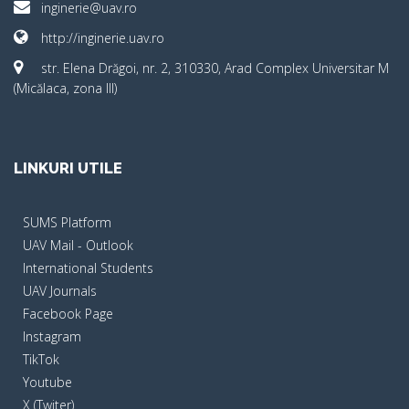
inginerie@uav.ro
http://inginerie.uav.ro
str. Elena Drăgoi, nr. 2, 310330, Arad Complex Universitar M
(Micălaca, zona III)
LINKURI UTILE
SUMS Platform
UAV Mail - Outlook
International Students
UAV Journals
Facebook Page
Instagram
TikTok
Youtube
X (Twiter)