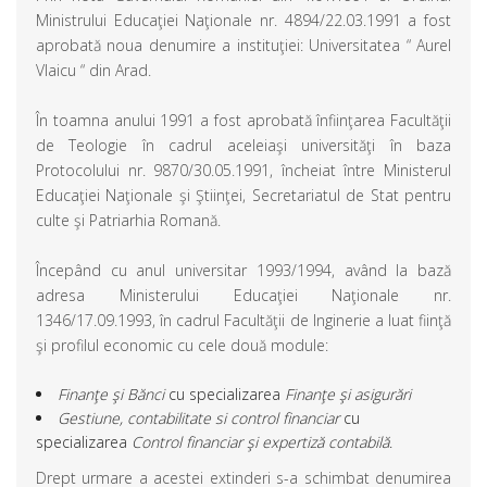
Ministrului Educaţiei Naţionale nr. 4894/22.03.1991 a fost
aprobată noua denumire a instituţiei: Universitatea “ Aurel
Vlaicu “ din Arad.
În toamna anului 1991 a fost aprobată înfiinţarea Facultăţii
de Teologie în cadrul aceleiaşi universităţi în baza
Protocolului nr. 9870/30.05.1991, încheiat între Ministerul
Educaţiei Naţionale şi Ştiinţei, Secretariatul de Stat pentru
culte şi Patriarhia Romană.
Începând cu anul universitar 1993/1994, având la bază
adresa Ministerului Educaţiei Naţionale nr.
1346/17.09.1993, în cadrul Facultăţii de Inginerie a luat fiinţă
şi profilul economic cu cele două module:
Finanţe şi Bănci
cu specializarea
Finanţe şi asigurări
Gestiune, contabilitate si control financiar
cu
specializarea
Control financiar şi expertiză contabilă
.
Drept urmare a acestei extinderi s-a schimbat denumirea