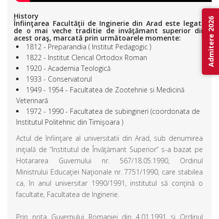
History
Admitere 2026
Înfiinţarea Facultăţii de Inginerie din Arad este legată
de o mai veche traditie de invăţămant superior din
acest oraş, marcată prin următoarele momente:
1812 - Preparandia ( Institut Pedagogic )
1822 - Institut Clerical Ortodox Roman
1920 - Academia Teologică
1933 - Conservatorul
1949 - 1954 - Facultatea de Zootehnie si Medicină
Veterinară
1972 - 1990 - Facultatea de subingineri (coordonata de
Institutul Politehnic din Timişoara )
Actul de înfiinţare al universitatii din Arad, sub denumirea
iniţială de “Institutul de Învăţămant Superior“ s-a bazat pe
Hotararea Guvernului nr. 567/18.05.1990, Ordinul
Ministrului Educaţiei Naţionale nr. 7751/1990, care stabilea
ca, în anul universitar 1990/1991, institutul să conţină o
facultate, Facultatea de Inginerie.
Prin nota Guvernului Romaniei din 4.01.1991 si Ordinul