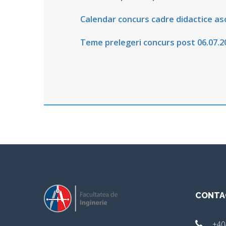
Calendar concurs cadre didactice as
Teme prelegeri concurs post 06.07.2
CONTA
+40