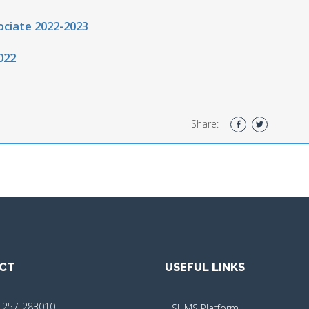
ociate 2022-2023
022
Share:
CT
USEFUL LINKS
-257-283010
SUMS Platform