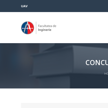
UAV
CONCU
H