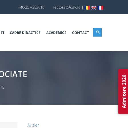
+40-257-283010
rectorat@uav.ro
|
TI
CADRE DIDACTICE
ACADEMIC2
CONTACT
OCIATE
Admitere 2026
ATE
Avizier